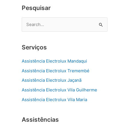
Pesquisar
P
e
s
Serviços
q
u
Assistência Electrolux Mandaqui
i
Assistência Electrolux Tremembé
s
Assistência Electrolux Jaçanã
a
r
Assistência Electrolux Vila Guilherme
p
Assistência Electrolux Vila Maria
o
r
Assistências
: