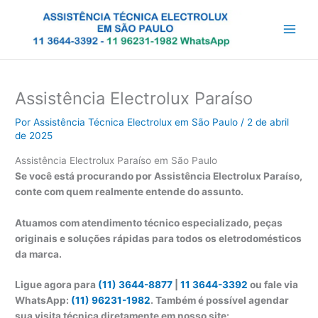
Ir
para
o
conteúdo
Assistência Electrolux Paraíso
Por
Assistência Técnica Electrolux em São Paulo
/
2 de abril
de 2025
Assistência Electrolux Paraíso em São Paulo
Se você está procurando por Assistência Electrolux Paraíso,
conte com quem realmente entende do assunto.
Atuamos com atendimento técnico especializado, peças
originais e soluções rápidas para todos os eletrodomésticos
da marca.
Ligue agora para
(11) 3644-8877
|
11 3644-3392
ou fale via
WhatsApp:
(11) 96231-1982
. Também é possível agendar
sua visita técnica diretamente em nosso site: