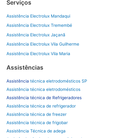
Serviços
q
u
Assistência Electrolux Mandaqui
i
Assistência Electrolux Tremembé
s
Assistência Electrolux Jaçanã
a
Assistência Electrolux Vila Guilherme
r
Assistência Electrolux Vila Maria
p
o
Assistências
r
Assistência
técnica eletrodomésticos SP
:
Assistência técnica eletrodomésticos
Assistência técnica de
Refrigeradores
Assistência técnica de refrigerador
Assistência técnica de freezer
Assistência técnica de frigobar
Assistência Técnica de adega