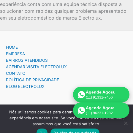
experiência conta com uma equipe técnica disposta a
solucionar com rapidez qualquer problema apresentado
em seu eletrodoméstico da marca Electrolux.
HOME
EMPRESA
BAIRROS ATENDIDOS
AGENDAR VISITA ELECTROLUX
CONTATO
POLÍTICA DE PRIVACIDADE
BLOG ELECTROLUX
Agende Agora
(11) 91332-7456
Agende Agora
Nós utilizamos cookies para garantir que você tenha a melhor
(11) 96231-1982
Copyright © 2026 Assistência Técnica Electrolux em São Paulo |
experiência em nosso site. Se você continua a usar este site,
Criado por:
Página de Venda
.
assumimos que você está satisfeito.
Ok
Política de privacidade