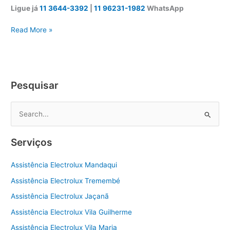
Ligue já
11 3644-3392
|
11 96231-1982
WhatsApp
Assistência
Read More »
técnica
Electrolux
Zona
Norte
Pesquisar
P
e
s
Serviços
q
u
Assistência Electrolux Mandaqui
i
Assistência Electrolux Tremembé
s
Assistência Electrolux Jaçanã
a
Assistência Electrolux Vila Guilherme
r
Assistência Electrolux Vila Maria