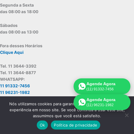
Segunda a Sexta
das 08:00 as 18:00
Sábados
das 08:00 as 13:00
Fora desses Horários
Clique Aqui
Tel. 11 3644-3392
Tel. 11 3644-8877
WHATSAPP:
Agende Agora
11 91332-7456
(11) 91332-7456
11 96231-1982
Agende Agora
Serviços
Nós utilizamos cookies para garantir que você tenha a melhor
(11) 96231-1982
experiência em nosso site. Se você continua a usar este site,
assumimos que você está satisfeito.
Assistência Electrolux Mandaqui
Assistência Electrolux Tremembé
Ok
Política de privacidade
Assistência Electrolux Jaçanã