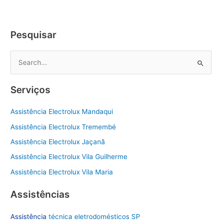
Electrolux
Zona
Sul
Pesquisar
P
e
s
Serviços
q
u
Assistência Electrolux Mandaqui
i
Assistência Electrolux Tremembé
s
Assistência Electrolux Jaçanã
a
Assistência Electrolux Vila Guilherme
r
Assistência Electrolux Vila Maria
p
o
Assistências
r
Assistência
técnica eletrodomésticos SP
: