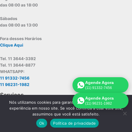
das 08:00 as 18:00
Sábados
das 08:00 as 13:00
Fora desses Horários
Clique Aqui
Tel. 11 3644-3392
Tel. 11 3644-8877
WHATSAPP:
11 91332-7456
Agende Agora
11 96231-1982
(11) 91332-7456
Serviços
Agende Agora
Nós utilizamos cookies para garantir que você tenha a melhor
(11) 96231-1982
Assistência Electrolux Mandaqui
experiência em nosso site. Se você continua a usar este site,
assumimos que você está satisfeito.
Assistência Electrolux Tremembé
Assistência Electrolux Jaçanã
Ok
Política de privacidade
Assistência Electrolux Vila Guilherme