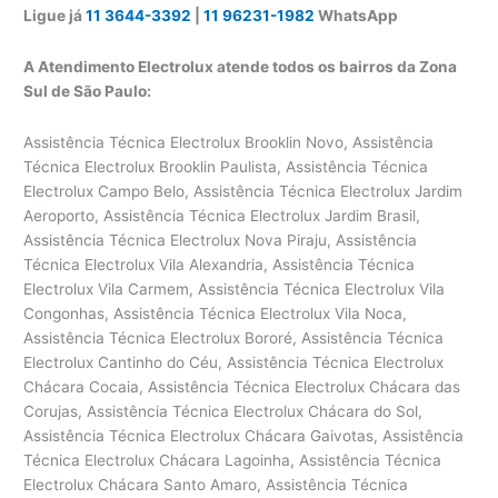
Ligue já
11 3644-3392
|
11 96231-1982
WhatsApp
A Atendimento Electrolux atende todos os bairros da Zona
Sul de São Paulo:
Assistência Técnica Electrolux Brooklin Novo, Assistência Técnica Electrolux Brooklin Paulista, Assistência Técnica Electrolux Campo Belo, Assistência Técnica Electrolux Jardim Aeroporto, Assistência Técnica Electrolux Jardim Brasil, Assistência Técnica Electrolux Nova Piraju, Assistência Técnica Electrolux Vila Alexandria, Assistência Técnica Electrolux Vila Carmem, Assistência Técnica Electrolux Vila Congonhas, Assistência Técnica Electrolux Vila Noca, Assistência Técnica Electrolux Bororé, Assistência Técnica Electrolux Cantinho do Céu, Assistência Técnica Electrolux Chácara Cocaia, Assistência Técnica Electrolux Chácara das Corujas, Assistência Técnica Electrolux Chácara do Sol, Assistência Técnica Electrolux Chácara Gaivotas, Assistência Técnica Electrolux Chácara Lagoinha, Assistência Técnica Electrolux Chácara Santo Amaro, Assistência Técnica Electrolux Cidade Luz, Assistência Técnica Electrolux Cipó do Meio, Assistência Técnica Electrolux Colônia, Assistência Técnica Electrolux Grajaú, Assistência Técnica Electrolux Jardim Almeida Prado, Assistência Técnica Electrolux Jardim Alvorada, Assistência Técnica Electrolux Jardim Arco-íris, Assistência Técnica Electrolux Jardim Belcito, Assistência Técnica Electrolux Jardim Borba Gato, Assistência Técnica Electrolux Jardim Campinas, Assistência Técnica Electrolux Jardim Castro Alves, Assistência Técnica Electrolux Jardim das Pedras, Assistência Técnica Electrolux Jardim dos Manacás, Assistência Técnica Electrolux Jardim Edda, Assistência Técnica Electrolux Jardim Edi, Assistência Técnica Electrolux Jardim Eliana, Assistência Técnica Electrolux Jardim Ellus, Assistência Técnica Electrolux Jardim Icaraí, Assistência Técnica Electrolux Jardim Itajaí, Assistência Técnica Electrolux Jardim Itatiáia, Assistência Técnica Electrolux Jardim Jaú, Assistência Técnica Electrolux Jardim Labitary, Assistência Técnica Electrolux Jardim Lucélia, Assistência Técnica Electrolux Jardim Marilda, Assistência Técnica Electrolux Jardim Marisa, Assistência Técnica Electrolux Jardim Mirna, Assistência Técnica Electrolux Jardim Monte Alegre, Assistência Técnica Electrolux Jardim Myrna, Assistência Técnica Electrolux Jardim Myrna II, Assistência Técnica Electrolux Jardim Noronha, Assistência Técnica Electrolux Jardim Nossa Senhora Aparecida, Assistência Técnica Electrolux Jardim Nova Tereza, Assistência Técnica Electrolux Jardim Novo Horizonte, Assistência Técnica Electrolux Jardim Novo Jaú, Assistência Técnica Electrolux Jardim Novo Lar, Assistência Técnica Electrolux Jardim Orbam, Assistência Técnica Electrolux Jardim Planalto, Assistência Técnica Electrolux Jardim Recanto do Sol, Assistência Técnica Electrolux Jardim Reimberg, Assistência Técnica Electrolux Jardim Sabiá, Assistência Técnica Electrolux Jardim Sabiá II, Assistência Técnica Electrolux Jardim Salinas, Assistência Técnica Electrolux Jardim Samara, Assistência Técnica Electrolux Jardim Samas, Assistência Técnica Electrolux Jardim Santa Bárbara, Assistência Técnica Electrolux Jardim Santa Fé, Assistência Técnica Electrolux Jardim Santa Francisca, Assistência Técnica Electrolux Jardim Santa Francisca Cabrini, Assistência Técnica Electrolux Jardim Santa Tereza, Assistência Técnica Electrolux Jardim São Bernardo, Assistência Técnica Electrolux Jardim São Judas Tadeu, Assistência Técnica Electrolux Jardim São Pedro, Assistência Técnica Electrolux Jardim São Remo, Assistência Técnica Electrolux Jardim Shangrilá, Assistência Técnica Electrolux Jardim Sipramar, Assistência Técnica Electrolux Jardim Tanay, Assistência Técnica Electrolux Jardim Três Corações, Assistência Técnica Electrolux Jardim Varginha, Assistência Técnica Electrolux Jardim Zilda, Assistência Técnica Electrolux Parada Cinquenta e Sete, Assistência Técnica Electrolux Parque América, Assistência Técnica Electrolux Parque Brasil, Assistência Técnica Electrolux Parque Cocaia, Assistência Técnica Electrolux Parque Deizy, Assistência Técnica Electrolux Parque Grajaú, Assistência Técnica Electrolux Parque Manacá, Assistência Técnica Electrolux Parque Novo Grajaú, Assistência Técnica Electrolux Parque Planalto, Assistência Técnica Electrolux Parque Residencial Cocaia, Assistência Técnica Electrolux Parque Residencial dos Lagos, Assistência Técnica Electrolux Parque São José, Assistência Técnica Electrolux Parque São Miguel, Assistência Técnica Electrolux Parque São Paulo, Assistência Técnica Electrolux Parque Shangrilá, Assistência Técnica Electrolux Recanto Marisa, Assistência Técnica Electrolux Residencial Palmares, Assistência Técnica Electrolux Sítio Cocaia, Assistência Técnica Electrolux Toca do Tatu, Assistência Técnica Electrolux Vila Brasília, Assistência Técnica Electrolux Vila Morais Prado, Assistência Técnica Electrolux Vila Narciso, Assistência Técnica Electrolux Vila Nascente, Assistência Técnica Electrolux Vila Natal, Assistência Técnica Electrolux Ibirapuera, Assistência Técnica Electrolux Indianópolis, Assistência Técnica Electrolux Jardim Luzitânia, Assistência Técnica Electrolux Jardim Novo Mundo, Assistência Técnica Electrolux Moema, Assistência Técnica Electrolux Parque Ibirapuera, Assistência Técnica Electrolux Vila Nova Conceição, Assistência Técnica Electrolux Vila Uberabinha, Assistência Técnica Electrolux Jardim Aurélia, Assistência Técnica Electrolux Jardim da Glória, Assistência Técnica Electrolux Jardim Glória, Assistência Técnica Electrolux Jardim Vila Mariana, Assistência Técnica Electrolux Paraíso, Assistência Técnica Electrolux Vila Clementino, Assistência Técnica Electrolux Vila Mariana, Assistência Técnica Electrolux Campininha, Assistência Técnica Electrolux Campo Grande, Assistência Técnica Electrolux Conjunto Residencial Sabará, Assistência Técnica Electrolux Jardim Alva, Assistência Técnica Electrolux Jardim Anhanguera, Assistência Técnica Electrolux Jardim Bélgica, Assistência Técnica Electrolux Jardim Campo Grande, Assistência Técnica Electrolux Jardim Consórcio, Assistência Técnica Electrolux Jardim da Campina, Assistência Técnica Electrolux Jardim Diomar, Assistência Técnica Electrolux Jardim do Carmo, Assistência Técnica Electrolux Jardim dos Prados, Assistência Técnica Electrolux Jardim Ernestina, Assistência Técnica Electrolux Jardim Jua, Assistência Técnica Electrolux Jardim Luanda, Assistência Técnica Electrolux Jardim Marajoara, Assistência Técnica Electrolux Jardim Palmares, Assistência Técnica Electrolux Jardim Sabará, Assistência Técnica Electrolux Jardim Santa Cruz, Assistência Técnica Electrolux Jardim Taquaral, Assistência Técnica Electrolux Jardim Ubirajara, Assistência Técnica Electrolux Jardim Umuarama, Assistência Técnica Electrolux Jurubatuba, Assistência Técnica Electrolux Parque Residencial Júlia, Assistência Técnica Electrolux Usina Piratininga, Assistência Técnica Electrolux Vila Águeda, Assistência Técnica Electrolux Vila Almeida, Assistência Técnica Electrolux Vila Anhanguera, Assistência Técnica Electrolux Vila Arriete, Assistência Técnica Electrolux Vila Baby, Assistência Técnica Electrolux Vila Campo Grande, Assistência Técnica Electrolux Vila do Castelo, Assistência Técnica Electrolux Vila Emir, Assistência Técnica Electrolux Vila Gea, Assistência Técnica Electrolux Vila Isa, Assistência Técnica Electrolux Vila Santana, Assistência Técnica Electrolux Vila São Pedro, Assistência Técnica Electrolux Vila Sofia, Assistência Técnica Electrolux Chácara Pirajussara, Assistência Técnica Electrolux Horto do Ipê, Assistência Técnica Electrolux Jardim Ana Maria, Assistência Técnica Electrolux Jardim Bom Refúgio, Assistência Técnica Electrolux Jardim Campo Limpo, Assistência Técnica Electrolux Jardim Catanduva, Assistência Técnica Electrolux Jardim Elisa, Assistência Técnica Electrolux Jardim Elizabeth, Assistência Técnica Electrolux Jardim Faria Lima, Assistência Técnica Electrolux Jardim Helga, Assistência Técnica Electrolux Jardim Ingá, Assistência Técnica Electrolux Jardim Iracema, Assistência Técnica Electrolux Jardim Itamaraty, Assistência Técnica Electrolux Jardim Jamaica, Assistência Técnica Electrolux Jardim Laranjal, Assistência Técnica Electrolux Jardim Leme, Assistência Técnica Electrolux Jardim Leônidas Moreira, Assistência Técnica Electrolux Jardim Marcelo, Assistência Técnica Electrolux Jardim Maria Duarte, Assistência Técnica Electrolux Jardim Maria Sampaio, Assistência Técnica Electrolux Jardim Maria Virgínia, Assistência Técnica Electrolux Jardim Martinica, Assistência Técnica Electrolux Jardim Mitsutani, Assistência Técnica Electrolux Jardim Nadir, Assistência Técnica Electrolux Jardim Olinda, Assistência Técnica Electrolux Jardim Paris, Assistência Técnica Electrolux Jardim Piracuama, Assistência Técnica Electrolux Jardim Pirajussara, Assistência Técnica Electrolux Jardim Prestes Maia, Assistência Técnica Electrolux Jardim São Januário, Assistência Técnica Electrolux Jardim São Mateus, Assistência Técnica Electrolux Jardim São Roque, Assistência Técnica Electrolux Jardim Umarizal, Assistência Técnica Electrolux Jardim Umuarama, Assistência Técnica Electrolux Parque Arariba, Assistência Técnica Electrolux Parque Esmeralda, Assistência Técnica Electrolux Parque Flamengo, Assistência Técnica Electrolux Parque Jardim Mirassol, Assistência Técnica Electrolux Parque Munhoz, Assistência Técnica Electrolux Parque Rebouças, Assistência Técnica Electrolux Parque Regina, Assistência Técnica Electrolux Pirajussara, Assistência Técnica Electrolux Residencial Morumbi, Assistência Técnica Electrolux Umarizal, Assistência Técnica Electrolux Vila Alteza, Assistência Técnica Electrolux Vila América, Assistência Técnica Electrolux Vila Anália, Assistência Técnica Electrolux Vila Brasil, Assistência Técnica Electrolux Vila Carioca, Assistência Técnica Electrolux Vila França, Assistência Técnica Electrolux Vila Nova Pirajussara, Assistência Técnica Electrolux Vila Pirajussara, Assistência Técnica Electrolux Vila Rica, Assistência Técnica Electrolux Capão Redondo, Assistência Técnica Electrolux Capelinha, Assistênci