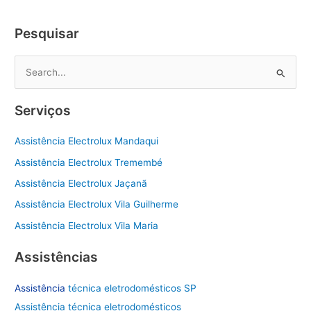
Zona
Sul
Pesquisar
P
e
s
Serviços
q
u
Assistência Electrolux Mandaqui
i
Assistência Electrolux Tremembé
s
Assistência Electrolux Jaçanã
a
Assistência Electrolux Vila Guilherme
r
Assistência Electrolux Vila Maria
p
o
Assistências
r
Assistência
técnica eletrodomésticos SP
:
Assistência técnica eletrodomésticos