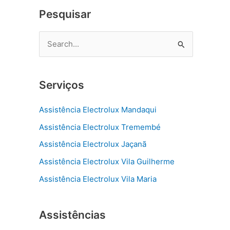
Pesquisar
P
e
s
Serviços
q
u
Assistência Electrolux Mandaqui
i
Assistência Electrolux Tremembé
s
Assistência Electrolux Jaçanã
a
r
Assistência Electrolux Vila Guilherme
p
Assistência Electrolux Vila Maria
o
r
Assistências
: