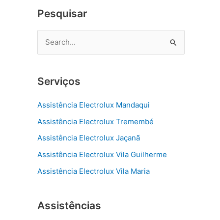
Pesquisar
P
e
s
Serviços
q
u
Assistência Electrolux Mandaqui
i
Assistência Electrolux Tremembé
s
Assistência Electrolux Jaçanã
a
r
Assistência Electrolux Vila Guilherme
p
Assistência Electrolux Vila Maria
o
r
Assistências
: