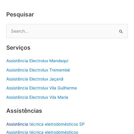
Zona
Sul
Pesquisar
P
e
s
Serviços
q
u
Assistência Electrolux Mandaqui
i
Assistência Electrolux Tremembé
s
Assistência Electrolux Jaçanã
a
Assistência Electrolux Vila Guilherme
r
Assistência Electrolux Vila Maria
p
o
Assistências
r
Assistência
técnica eletrodomésticos SP
:
Assistência técnica eletrodomésticos