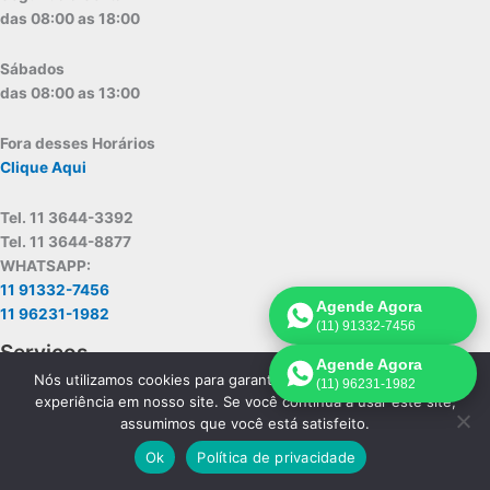
das 08:00 as 18:00
Sábados
das 08:00 as 13:00
Fora desses Horários
Clique Aqui
Tel. 11 3644-3392
Tel. 11 3644-8877
WHATSAPP:
11 91332-7456
Agende Agora
11 96231-1982
(11) 91332-7456
Serviços
Agende Agora
Nós utilizamos cookies para garantir que você tenha a melhor
(11) 96231-1982
Assistência Electrolux Mandaqui
experiência em nosso site. Se você continua a usar este site,
assumimos que você está satisfeito.
Assistência Electrolux Tremembé
Assistência Electrolux Jaçanã
Ok
Política de privacidade
Assistência Electrolux Vila Guilherme