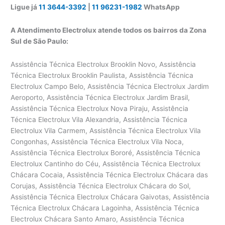
Ligue já
11 3644-3392
|
11 96231-1982
WhatsApp
A Atendimento Electrolux atende todos os bairros da Zona
Sul de São Paulo:
Assistência Técnica Electrolux Brooklin Novo, Assistência Técnica Electrolux Brooklin Paulista, Assistência Técnica Electrolux Campo Belo, Assistência Técnica Electrolux Jardim Aeroporto, Assistência Técnica Electrolux Jardim Brasil, Assistência Técnica Electrolux Nova Piraju, Assistência Técnica Electrolux Vila Alexandria, Assistência Técnica Electrolux Vila Carmem, Assistência Técnica Electrolux Vila Congonhas, Assistência Técnica Electrolux Vila Noca, Assistência Técnica Electrolux Bororé, Assistência Técnica Electrolux Cantinho do Céu, Assistência Técnica Electrolux Chácara Cocaia, Assistência Técnica Electrolux Chácara das Corujas, Assistência Técnica Electrolux Chácara do Sol, Assistência Técnica Electrolux Chácara Gaivotas, Assistência Técnica Electrolux Chácara Lagoinha, Assistência Técnica Electrolux Chácara Santo Amaro, Assistência Técnica Electrolux Cidade Luz, Assistência Técnica Electrolux Cipó do Meio, Assistência Técnica Electrolux Colônia, Assistência Técnica Electrolux Grajaú, Assistência Técnica Electrolux Jardim Almeida Prado, Assistência Técnica Electrolux Jardim Alvorada, Assistência Técnica Electrolux Jardim Arco-íris, Assistência Técnica Electrolux Jardim Belcito, Assistência Técnica Electrolux Jardim Borba Gato, Assistência Técnica Electrolux Jardim Campinas, Assistência Técnica Electrolux Jardim Castro Alves, Assistência Técnica Electrolux Jardim das Pedras, Assistência Técnica Electrolux Jardim dos Manacás, Assistência Técnica Electrolux Jardim Edda, Assistência Técnica Electrolux Jardim Edi, Assistência Técnica Electrolux Jardim Eliana, Assistência Técnica Electrolux Jardim Ellus, Assistência Técnica Electrolux Jardim Icaraí, Assistência Técnica Electrolux Jardim Itajaí, Assistência Técnica Electrolux Jardim Itatiáia, Assistência Técnica Electrolux Jardim Jaú, Assistência Técnica Electrolux Jardim Labitary, Assistência Técnica Electrolux Jardim Lucélia, Assistência Técnica Electrolux Jardim Marilda, Assistência Técnica Electrolux Jardim Marisa, Assistência Técnica Electrolux Jardim Mirna, Assistência Técnica Electrolux Jardim Monte Alegre, Assistência Técnica Electrolux Jardim Myrna, Assistência Técnica Electrolux Jardim Myrna II, Assistência Técnica Electrolux Jardim Noronha, Assistência Técnica Electrolux Jardim Nossa Senhora Aparecida, Assistência Técnica Electrolux Jardim Nova Tereza, Assistência Técnica Electrolux Jardim Novo Horizonte, Assistência Técnica Electrolux Jardim Novo Jaú, Assistência Técnica Electrolux Jardim Novo Lar, Assistência Técnica Electrolux Jardim Orbam, Assistência Técnica Electrolux Jardim Planalto, Assistência Técnica Electrolux Jardim Recanto do Sol, Assistência Técnica Electrolux Jardim Reimberg, Assistência Técnica Electrolux Jardim Sabiá, Assistência Técnica Electrolux Jardim Sabiá II, Assistência Técnica Electrolux Jardim Salinas, Assistência Técnica Electrolux Jardim Samara, Assistência Técnica Electrolux Jardim Samas, Assistência Técnica Electrolux Jardim Santa Bárbara, Assistência Técnica Electrolux Jardim Santa Fé, Assistência Técnica Electrolux Jardim Santa Francisca, Assistência Técnica Electrolux Jardim Santa Francisca Cabrini, Assistência Técnica Electrolux Jardim Santa Tereza, Assistência Técnica Electrolux Jardim São Bernardo, Assistência Técnica Electrolux Jardim São Judas Tadeu, Assistência Técnica Electrolux Jardim São Pedro, Assistência Técnica Electrolux Jardim São Remo, Assistência Técnica Electrolux Jardim Shangrilá, Assistência Técnica Electrolux Jardim Sipramar, Assistência Técnica Electrolux Jardim Tanay, Assistência Técnica Electrolux Jardim Três Corações, Assistência Técnica Electrolux Jardim Varginha, Assistência Técnica Electrolux Jardim Zilda, Assistência Técnica Electrolux Parada Cinquenta e Sete, Assistência Técnica Electrolux Parque América, Assistência Técnica Electrolux Parque Brasil, Assistência Técnica Electrolux Parque Cocaia, Assistência Técnica Electrolux Parque Deizy, Assistência Técnica Electrolux Parque Grajaú, Assistência Técnica Electrolux Parque Manacá, Assistência Técnica Electrolux Parque Novo Grajaú, Assistência Técnica Electrolux Parque Planalto, Assistência Técnica Electrolux Parque Residencial Cocaia, Assistência Técnica Electrolux Parque Residencial dos Lagos, Assistência Técnica Electrolux Parque São José, Assistência Técnica Electrolux Parque São Miguel, Assistência Técnica Electrolux Parque São Paulo, Assistência Técnica Electrolux Parque Shangrilá, Assistência Técnica Electrolux Recanto Marisa, Assistência Técnica Electrolux Residencial Palmares, Assistência Técnica Electrolux Sítio Cocaia, Assistência Técnica Electrolux Toca do Tatu, Assistência Técnica Electrolux Vila Brasília, Assistência Técnica Electrolux Vila Morais Prado, Assistência Técnica Electrolux Vila Narciso, Assistência Técnica Electrolux Vila Nascente, Assistência Técnica Electrolux Vila Natal, Assistência Técnica Electrolux Ibirapuera, Assistência Técnica Electrolux Indianópolis, Assistência Técnica Electrolux Jardim Luzitânia, Assistência Técnica Electrolux Jardim Novo Mundo, Assistência Técnica Electrolux Moema, Assistência Técnica Electrolux Parque Ibirapuera, Assistência Técnica Electrolux Vila Nova Conceição, Assistência Técnica Electrolux Vila Uberabinha, Assistência Técnica Electrolux Jardim Aurélia, Assistência Técnica Electrolux Jardim da Glória, Assistência Técnica Electrolux Jardim Glória, Assistência Técnica Electrolux Jardim Vila Mariana, Assistência Técnica Electrolux Paraíso, Assistência Técnica Electrolux Vila Clementino, Assistência Técnica Electrolux Vila Mariana, Assistência Técnica Electrolux Campininha, Assistência Técnica Electrolux Campo Grande, Assistência Técnica Electrolux Conjunto Residencial Sabará, Assistência Técnica Electrolux Jardim Alva, Assistência Técnica Electrolux Jardim Anhanguera, Assistência Técnica Electrolux Jardim Bélgica, Assistência Técnica Electrolux Jardim Campo Grande, Assistência Técnica Electrolux Jardim Consórcio, Assistência Técnica Electrolux Jardim da Campina, Assistência Técnica Electrolux Jardim Diomar, Assistência Técnica Electrolux Jardim do Carmo, Assistência Técnica Electrolux Jardim dos Prados, Assistência Técnica Electrolux Jardim Ernestina, Assistência Técnica Electrolux Jardim Jua, Assistência Técnica Electrolux Jardim Luanda, Assistência Técnica Electrolux Jardim Marajoara, Assistência Técnica Electrolux Jardim Palmares, Assistência Técnica Electrolux Jardim Sabará, Assistência Técnica Electrolux Jardim Santa Cruz, Assistência Técnica Electrolux Jardim Taquaral, Assistência Técnica Electrolux Jardim Ubirajara, Assistência Técnica Electrolux Jardim Umuarama, Assistência Técnica Electrolux Jurubatuba, Assistência Técnica Electrolux Parque Residencial Júlia, Assistência Técnica Electrolux Usina Piratininga, Assistência Técnica Electrolux Vila Águeda, Assistência Técnica Electrolux Vila Almeida, Assistência Técnica Electrolux Vila Anhanguera, Assistência Técnica Electrolux Vila Arriete, Assistência Técnica Electrolux Vila Baby, Assistência Técnica Electrolux Vila Campo Grande, Assistência Técnica Electrolux Vila do Castelo, Assistência Técnica Electrolux Vila Emir, Assistência Técnica Electrolux Vila Gea, Assistência Técnica Electrolux Vila Isa, Assistência Técnica Electrolux Vila Santana, Assistência Técnica Electrolux Vila São Pedro, Assistência Técnica Electrolux Vila Sofia, Assistência Técnica Electrolux Chácara Pirajussara, Assistência Técnica Electrolux Horto do Ipê, Assistência Técnica Electrolux Jardim Ana Maria, Assistência Técnica Electrolux Jardim Bom Refúgio, Assistência Técnica Electrolux Jardim Campo Limpo, Assistência Técnica Electrolux Jardim Catanduva, Assistência Técnica Electrolux Jardim Elisa, Assistência Técnica Electrolux Jardim Elizabeth, Assistência Técnica Electrolux Jardim Faria Lima, Assistência Técnica Electrolux Jardim Helga, Assistência Técnica Electrolux Jardim Ingá, Assistência Técnica Electrolux Jardim Iracema, Assistência Técnica Electrolux Jardim Itamaraty, Assistência Técnica Electrolux Jardim Jamaica, Assistência Técnica Electrolux Jardim Laranjal, Assistência Técnica Electrolux Jardim Leme, Assistência Técnica Electrolux Jardim Leônidas Moreira, Assistência Técnica Electrolux Jardim Marcelo, Assistência Técnica Electrolux Jardim Maria Duarte, Assistência Técnica Electrolux Jardim Maria Sampaio, Assistência Técnica Electrolux Jardim Maria Virgínia, Assistência Técnica Electrolux Jardim Martinica, Assistência Técnica Electrolux Jardim Mitsutani, Assistência Técnica Electrolux Jardim Nadir, Assistência Técnica Electrolux Jardim Olinda, Assistência Técnica Electrolux Jardim Paris, Assistência Técnica Electrolux Jardim Piracuama, Assistência Técnica Electrolux Jardim Pirajussara, Assistência Técnica Electrolux Jardim Prestes Maia, Assistência Técnica Electrolux Jardim São Januário, Assistência Técnica Electrolux Jardim São Mateus, Assistência Técnica Electrolux Jardim São Roque, Assistência Técnica Electrolux Jardim Umarizal, Assistência Técnica Electrolux Jardim Umuarama, Assistência Técnica Electrolux Parque Arariba, Assistência Técnica Electrolux Parque Esmeralda, Assistência Técnica Electrolux Parque Flamengo, Assistência Técnica Electrolux Parque Jardim Mirassol, Assistência Técnica Electrolux Parque Munhoz, Assistência Técnica Electrolux Parque Rebouças, Assistência Técnica Electrolux Parque Regina, Assistência Técnica Electrolux Pirajussara, Assistência Técnica Electrolux Residencial Morumbi, Assistência Técnica Electrolux Umarizal, Assistência Técnica Electrolux Vila Alteza, Assistência Técnica Electrolux Vila América, Assistência Técnica Electrolux Vila Anália, Assistência Técnica Electrolux Vila Brasil, Assistência Técnica Electrolux Vila Carioca, Assistência Técnica Electrolux Vila França, Assistência Técnica Electrolux Vila Nova Pirajussara, Assistência Técnica Electrolux Vila Pirajussara, Assistência Técnica Electrolux Vila Rica, Assistência Técnica Electrolux Capão Redondo, Assistência Técnica Electrolux Capelinha, Assistênci