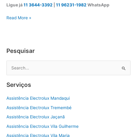
Ligue já
11 3644-3392
|
11 96231-1982
WhatsApp
Assistência
Read More »
técnica
Electrolux
Zona
Norte
Pesquisar
P
e
s
Serviços
q
u
Assistência Electrolux Mandaqui
i
Assistência Electrolux Tremembé
s
Assistência Electrolux Jaçanã
a
Assistência Electrolux Vila Guilherme
r
Assistência Electrolux Vila Maria