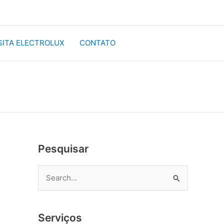
SITA ELECTROLUX
CONTATO
Pesquisar
P
e
s
Serviços
q