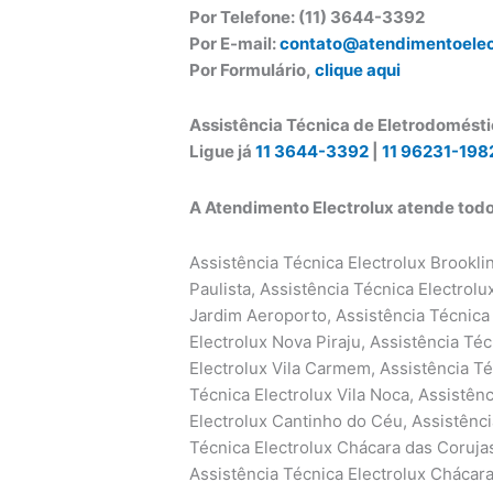
Por Telefone: (11) 3644-3392
Por E-mail:
contato@atendimentoelec
Por Formulário,
clique aqui
Assistência Técnica de Eletrodomésti
Ligue já
11 3644-3392
|
11 96231-198
A Atendimento Electrolux atende todos
Assistência Técnica Electrolux Brooklin Novo, Assistência Técnica Electrolux Brooklin Paulista, Assistência Técnica Electrolux Campo Belo, Assistência Técnica Electrolux Jardim Aeroporto, Assistência Técnica Electrolux Jardim Brasil, Assistência Técnica Electrolux Nova Piraju, Assistência Técnica Electrolux Vila Alexandria, Assistência Técnica Electrolux Vila Carmem, Assistência Técnica Electrolux Vila Congonhas, Assistência Técnica Electrolux Vila Noca, Assistência Técnica Electrolux Bororé, Assistência Técnica Electrolux Cantinho do Céu, Assistência Técnica Electrolux Chácara Cocaia, Assistência Técnica Electrolux Chácara das Corujas, Assistência Técnica Electrolux Chácara do Sol, Assistência Técnica Electrolux Chácara Gaivotas, Assistência Técnica Electrolux Chácara Lagoinha, Assistência Técnica Electrolux Chácara Santo Amaro, Assistência Técnica Electrolux Cidade Luz, Assistência Técnica Electrolux Cipó do Meio, Assistência Técnica Electrolux Colônia, Assistência Técnica Electrolux Grajaú, Assistência Técnica Electrolux Jardim Almeida Prado, Assistência Técnica Electrolux Jardim Alvorada, Assistência Técnica Electrolux Jardim Arco-íris, Assistência Técnica Electrolux Jardim Belcito, Assistência Técnica Electrolux Jardim Borba Gato, Assistência Técnica Electrolux Jardim Campinas, Assistência Técnica Electrolux Jardim Castro Alves, Assistência Técnica Electrolux Jardim das Pedras, Assistência Técnica Electrolux Jardim dos Manacás, Assistência Técnica Electrolux Jardim Edda, Assistência Técnica Electrolux Jardim Edi, Assistência Técnica Electrolux Jardim Eliana, Assistência Técnica Electrolux Jardim Ellus, Assistência Técnica Electrolux Jardim Icaraí, Assistência Técnica Electrolux Jardim Itajaí, Assistência Técnica Electrolux Jardim Itatiáia, Assistência Técnica Electrolux Jardim Jaú, Assistência Técnica Electrolux Jardim Labitary, Assistência Técnica Electrolux Jardim Lucélia, Assistência Técnica Electrolux Jardim Marilda, Assistência Técnica Electrolux Jardim Marisa, Assistência Técnica Electrolux Jardim Mirna, Assistência Técnica Electrolux Jardim Monte Alegre, Assistência Técnica Electrolux Jardim Myrna, Assistência Técnica Electrolux Jardim Myrna II, Assistência Técnica Electrolux Jardim Noronha, Assistência Técnica Electrolux Jardim Nossa Senhora Aparecida, Assistência Técnica Electrolux Jardim Nova Tereza, Assistência Técnica Electrolux Jardim Novo Horizonte, Assistência Técnica Electrolux Jardim Novo Jaú, Assistência Técnica Electrolux Jardim Novo Lar, Assistência Técnica Electrolux Jardim Orbam, Assistência Técnica Electrolux Jardim Planalto, Assistência Técnica Electrolux Jardim Recanto do Sol, Assistência Técnica Electrolux Jardim Reimberg, Assistência Técnica Electrolux Jardim Sabiá, Assistência Técnica Electrolux Jardim Sabiá II, Assistência Técnica Electrolux Jardim Salinas, Assistência Técnica Electrolux Jardim Samara, Assistência Técnica Electrolux Jardim Samas, Assistência Técnica Electrolux Jardim Santa Bárbara, Assistência Técnica Electrolux Jardim Santa Fé, Assistência Técnica Electrolux Jardim Santa Francisca, Assistência Técnica Electrolux Jardim Santa Francisca Cabrini, Assistência Técnica Electrolux Jardim Santa Tereza, Assistência Técnica Electrolux Jardim São Bernardo, Assistência Técnica Electrolux Jardim São Judas Tadeu, Assistência Técnica Electrolux Jardim São Pedro, Assistência Técnica Electrolux Jardim São Remo, Assistência Técnica Electrolux Jardim Shangrilá, Assistência Técnica Electrolux Jardim Sipramar, Assistência Técnica Electrolux Jardim Tanay, Assistência Técnica Electrolux Jardim Três Corações, Assistência Técnica Electrolux Jardim Varginha, Assistência Técnica Electrolux Jardim Zilda, Assistência Técnica Electrolux Parada Cinquenta e Sete, Assistência Técnica Electrolux Parque América, Assistência Técnica Electrolux Parque Brasil, Assistência Técnica Electrolux Parque Cocaia, Assistência Técnica Electrolux Parque Deizy, Assistência Técnica Electrolux Parque Grajaú, Assistência Técnica Electrolux Parque Manacá, Assistência Técnica Electrolux Parque Novo Grajaú, Assistência Técnica Electrolux Parque Planalto, Assistência Técnica Electrolux Parque Residencial Cocaia, Assistência Técnica Electrolux Parque Residencial dos Lagos, Assistência Técnica Electrolux Parque São José, Assistência Técnica Electrolux Parque São Miguel, Assistência Técnica Electrolux Parque São Paulo, Assistência Técnica Electrolux Parque Shangrilá, Assistência Técnica Electrolux Recanto Marisa, Assistência Técnica Electrolux Residencial Palmares, Assistência Técnica