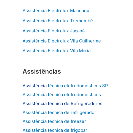
u
Assistência Electrolux Mandaqui
i
Assistência Electrolux Tremembé
s
Assistência Electrolux Jaçanã
a
r
Assistência Electrolux Vila Guilherme
p
Assistência Electrolux Vila Maria
o
r
Assistências
:
Assistência
técnica eletrodomésticos SP
Assistência técnica eletrodomésticos
Assistência técnica de
Refrigeradores
Assistência técnica de refrigerador
Assistência técnica de freezer
Assistência técnica de frigobar