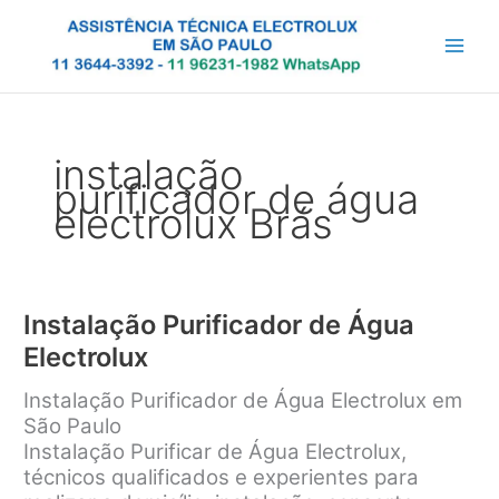
Ir
para
o
conteúdo
instalação
purificador de água
electrolux Brás
Instalação Purificador de Água
Electrolux
Instalação Purificador de Água Electrolux em
São Paulo
Instalação Purificar de Água Electrolux,
técnicos qualificados e experientes para