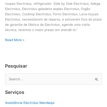
roupas Electrolux, refrigerador Side by Side Electrolux, Adega
Electrolux, Electrolux geladeira duplex Electrolux, Fogão
Electrolux, Cooktop Electrolux, Forno Electrolux, Lava-louças
Electrolux, necessitarem de reparos, e estiverem fora do prazo
de garantia de fábrica da Electrolux, agende uma visita
técnica, teremos o maior prazer em atendê-lo.”
Instalação
Read More »
Purificador
de
Água
Electrolux
Pesquisar
P
e
s
Serviços
q
u
Assistência Electrolux Mandaqui