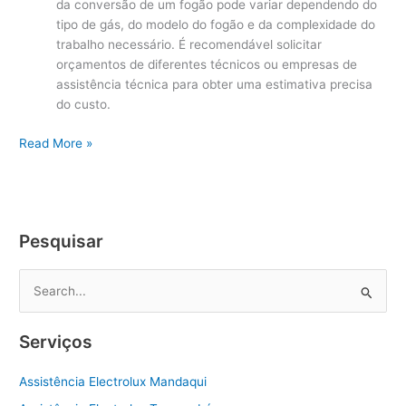
da conversão de um fogão pode variar dependendo do
tipo de gás, do modelo do fogão e da complexidade do
trabalho necessário. É recomendável solicitar
orçamentos de diferentes técnicos ou empresas de
assistência técnica para obter uma estimativa precisa
do custo.
Conversão
Read More »
de
Fogões
Electrolux
Zona
Pesquisar
Central
P
e
s
Serviços
q
u
Assistência Electrolux Mandaqui
i