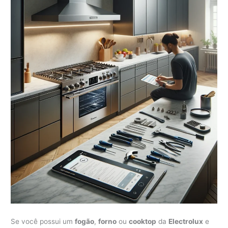
Se você possui um
fogão
,
forno
ou
cooktop
da
Electrolux
e